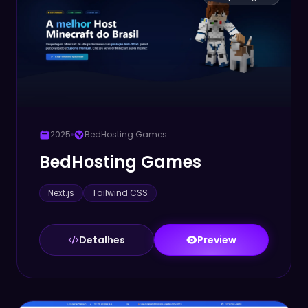
2025
BedHosting Games
BedHosting Games
Next.js
Tailwind CSS
Detalhes
Preview