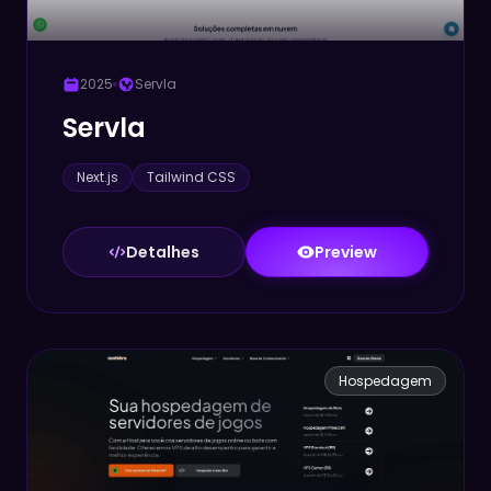
2025
Servla
Servla
Next.js
Tailwind CSS
Detalhes
Preview
Hospedagem