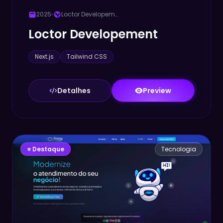
2025
Loctor Developement
Loctor Developement
Next.js
Tailwind CSS
Detalhes
Preview
⭐ Destaque
Tecnologia