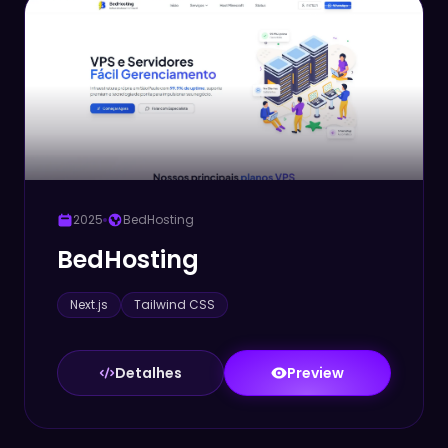
Hospedagem
2025
BedHosting
BedHosting
Next.js
Tailwind CSS
Detalhes
Preview